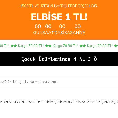
1500 TL VE ÜZERI ALIŞVERIŞLERDE GEÇERLIDIR.
ELBİSE 1 TL!
00
00
00
00
GÜN
SAAT
DAKIKA
SANIYE
L!
Kargo 79,99 TL!
Kargo 79,99 TL!
Kargo 79,99 TL!
Ka
Çocuk Ürünlerinde 4 AL 3 ÖDE!
IKO
YENI SEZON
FERACE
ÜST GIYIM
İÇ GIYIM
DIŞ GIYIM
AYAKKABI & ÇANTA
ŞA