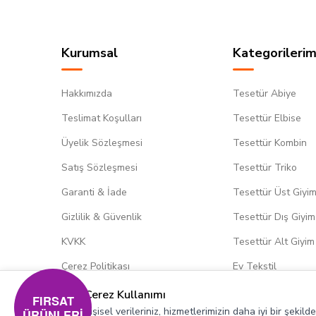
Kurumsal
Kategorilerim
Hakkımızda
Tesetür Abiye
Teslimat Koşulları
Tesettür Elbise
Üyelik Sözleşmesi
Tesettür Kombin
Satış Sözleşmesi
Tesettür Triko
Garanti & İade
Tesettür Üst Giyi
Gizlilik & Güvenlik
Tesettür Dış Giyim
KVKK
Tesettür Alt Giyim
Çerez Politikası
Ev Tekstil
Çerez Kullanımı
FIRSAT
Kişisel verileriniz, hizmetlerimizin daha iyi bir şekil
ÜRÜNLERİ