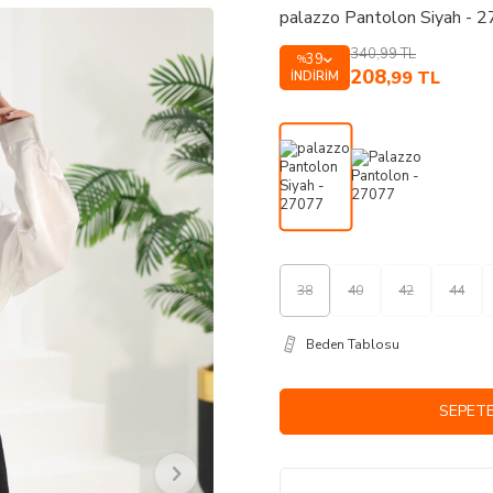
palazzo Pantolon Siyah - 
340,99
TL
39
%
208
,99
TL
İNDIRIM
38
40
42
44
Beden Tablosu
SEPETE