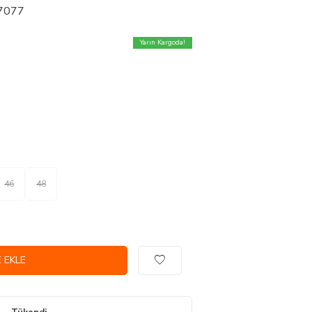
27077
Yarın Kargoda!
46
48
 EKLE