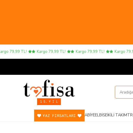
 79,99 TL!
Kargo 79,99 TL!
Kargo 79,99 TL!
Kargo 79,99 T
1 5. Y I L
ABIYE
ELBISE
İKILI TAKIM
TR
YAZ FIRSATLARI