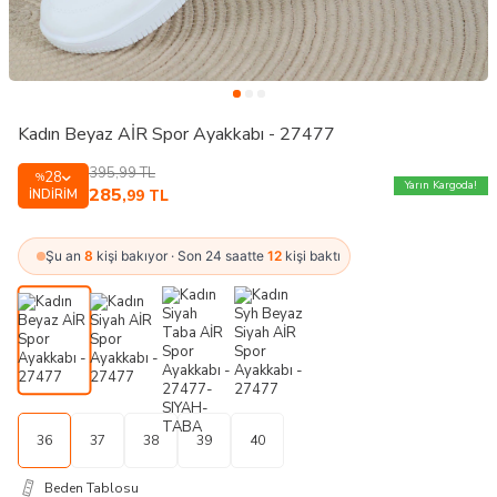
Kadın Beyaz AİR Spor Ayakkabı - 27477
395,99
TL
28
%
Yarın Kargoda!
285
İNDIRIM
,99
TL
Şu an
8
kişi bakıyor · Son 24 saatte
12
kişi baktı
36
37
38
39
40
Beden Tablosu