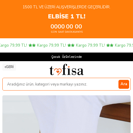
1500 TL VE ÜZERI ALIŞVERIŞLERDE GEÇERLIDIR.
ELBİSE 1 TL!
00
00
00
00
GÜN
SAAT
DAKIKA
SANIYE
rgo 79,99 TL!
Kargo 79,99 TL!
Kargo 79,99 TL!
Kargo 79,99
Çocuk Ürünlerinde 4
GERI
Ara