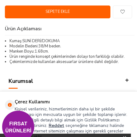
SEPETE EKLE
Ürün Açıklaması
Kumaş:SUNİ DERİ/DOKUMA
Modelin Bedeni:38/M beden.
Manken Boyu:1.68cm.
Ürün renginde konsept çekimlerinden dolayı ton farklılığı olabilir.
Çekimlerimizde kullanılan aksesuarlar ürünlere dahil değildir.
Kurumsal
Kategorilerimiz
Çerez Kullanımı
Hızlı Erişim
Kişisel verileriniz, hizmetlerimizin daha iyi bir şekilde
sunulması için mevzuata uygun bir şekilde toplanıp işlenir.
Konuyla ilgili detaylı bilgi almak için Gizlilik Politikamızı
Sosyal
FIRSAT
inceleyebilirsiniz.
Reddet
seçeneğine tıklamanız halinde
ÜRÜNLERİ
yalnızca internet sitemizin çalışması için gerekli çerezler
Adres & İletişim
kullanılacaktır.